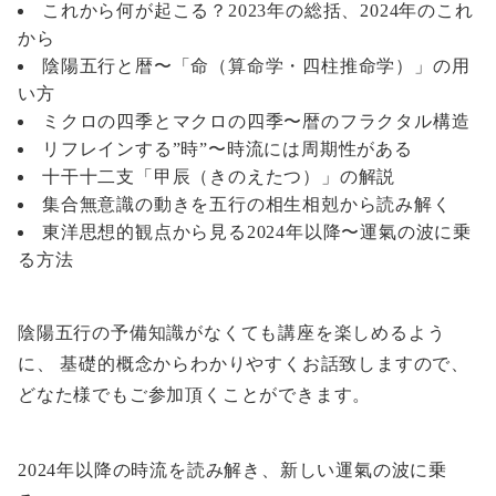
これから何が起こる？2023年の総括、2024年のこれ
から
陰陽五行と暦〜「命（算命学・四柱推命学）」の用
い方
ミクロの四季とマクロの四季〜暦のフラクタル構造
リフレインする”時”〜時流には周期性がある
十干十二支「甲辰（きのえたつ）」の解説
集合無意識の動きを五行の相生相剋から読み解く
東洋思想的観点から見る2024年以降〜運氣の波に乗
る方法
陰陽五行の予備知識がなくても講座を楽しめるよう
に、 基礎的概念からわかりやすくお話致しますので、
どなた様でもご参加頂くことができます。
2024年以降の時流を読み解き、新しい運氣の波に乗